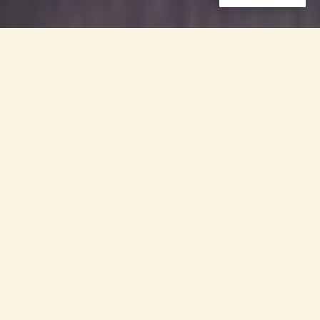
GARLOS nace en 2024 en
el marco del proceso
Cartagena+40 como una
iniciativa regional para
fortalecer el liderazgo de
las personas desplazadas
por la fuerza y apátridas y
consolidar su
participación en los